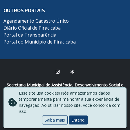
OUTROS PORTAIS
Agendamento Cadastro Único
Diário Oficial de Piracicaba
Portal da Transparência
Portal do Município de Piracicaba
Secretaria Municipal de Assistência, Desenvolvimento Social e
Família
Esse site usa cookies! Nós armazenamos dados
(19) 3417-8801 (Cadastro Único) / (19) 3417-8000
temporariamente para melhorar a sua experiência de
Rua Monsenhor Manoel Francisco Rosa, 900 - Centro - CEP
navegação. Ao utilizar nosso site, você concorda com
13400-270
isso.
Saiba mais
Entendi
Desenvolvido por
Centro de Informática